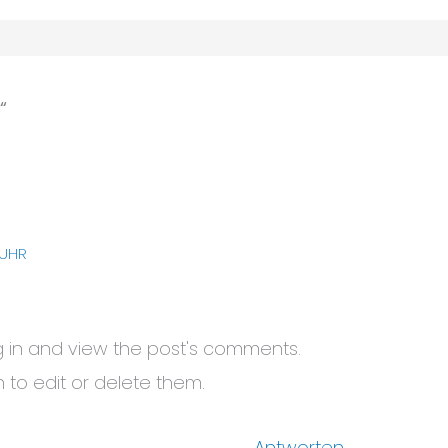
“
 UHR
g in and view the post's comments.
n to edit or delete them.
Antworten