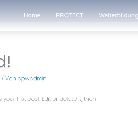
Home
PROTECT
Weiterbildun
d!
d
/ Von
apwadmin
our first post. Edit or delete it, then