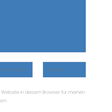
Website
sse*
 Website in diesem Browser für meinen
rn.