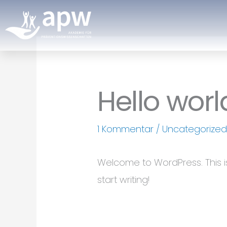
Zum
Inhalt
springen
Hello worl
1 Kommentar
/
Uncategorize
Welcome to WordPress. This is y
start writing!